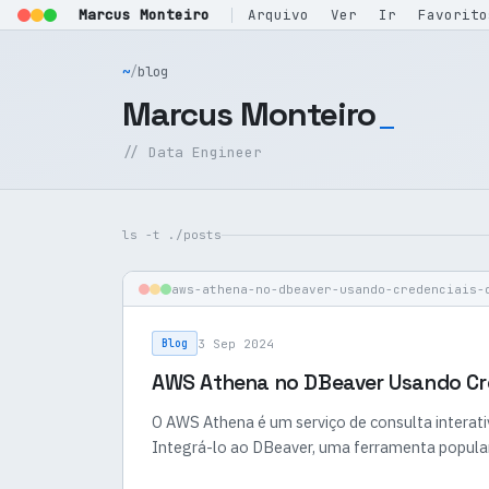
Marcus Monteiro
Arquivo
Ver
Ir
Favorito
~
/
blog
Marcus Monteiro
// Data Engineer
ls -t ./posts
aws-athena-no-dbeaver-usando-credenciais-
3 Sep 2024
Blog
AWS Athena no DBeaver Usando Cr
O AWS Athena é um serviço de consulta interat
Integrá-lo ao DBeaver, uma ferramenta popula