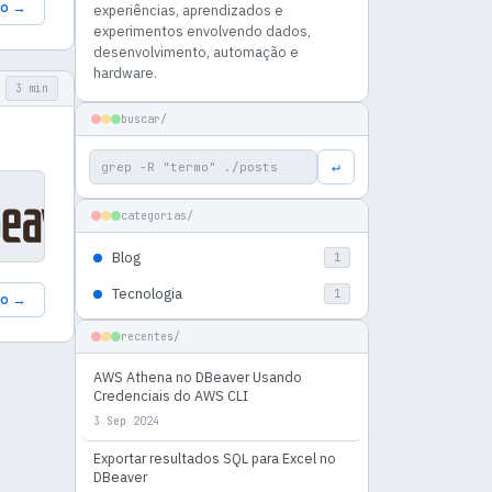
go →
experiências, aprendizados e
experimentos envolvendo dados,
desenvolvimento, automação e
hardware.
3 min
buscar/
Buscar por:
↵
categorias/
Blog
1
Tecnologia
1
go →
recentes/
AWS Athena no DBeaver Usando
Credenciais do AWS CLI
3 Sep 2024
Exportar resultados SQL para Excel no
DBeaver