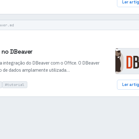
Ler arti
aver.md
l no DBeaver
 a integração do DBeaver com o Office. O DBeaver
o de dados amplamente utilizada…
Ler arti
#tutorial