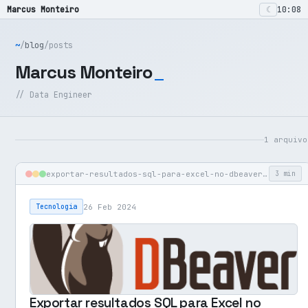
☾
Marcus Monteiro
10:08
~
/
blog
/
posts
Marcus Monteiro
// Data Engineer
1 arquivo
exportar-resultados-sql-para-excel-no-dbeaver.md
3 min
26 Feb 2024
Tecnologia
Exportar resultados SQL para Excel no