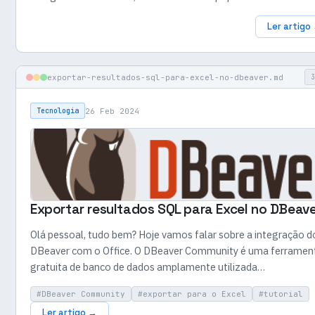
Ler artigo
exportar-resultados-sql-para-excel-no-dbeaver.md
3
26 Feb 2024
Tecnologia
Exportar resultados SQL para Excel no DBeave
Olá pessoal, tudo bem? Hoje vamos falar sobre a integração d
DBeaver com o Office. O DBeaver Community é uma ferramen
gratuita de banco de dados amplamente utilizada…
#DBeaver Community
#exportar para o Excel
#tutorial
Ler artigo →