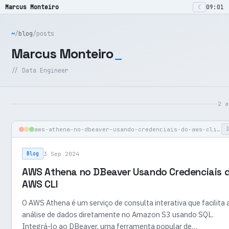
☾
Marcus Monteiro
09:01
~
/
blog
/
posts
_
Marcus Monteiro
// Data Engineer
2 a
aws-athena-no-dbeaver-usando-credenciais-do-aws-cli.md
3
3 Sep 2024
Blog
AWS Athena no DBeaver Usando Credenciais 
AWS CLI
O AWS Athena é um serviço de consulta interativa que facilita 
análise de dados diretamente no Amazon S3 usando SQL.
Integrá-lo ao DBeaver, uma ferramenta popular de…